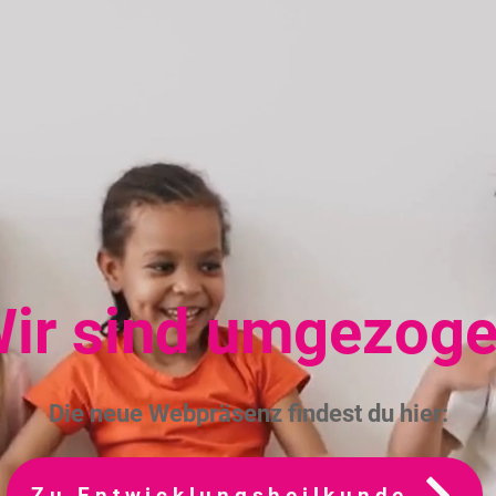
ir sind umgezog
Die neue Webpräsenz findest du hier:
Zu Entwicklungsheilkunde